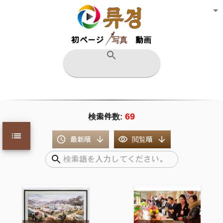
初ページ
写真
動画
69
検索件数
:
最新順
閲覧順
金日成