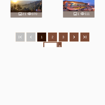
21
370
1
111
1
2
3
6
Copyright
©
Ryugyong Programming Centre of
the DPRK
2019-
2026
Address: Ansan-dong No.1, Phyongchon
District, Pyongyang, DPR Korea
E-mail: kwangya@star-co.net.kp
Tel: 341-8119(00850-2-18111)