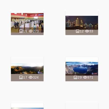
15
273
12
33
17
324
29
971